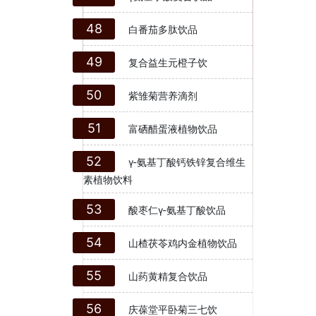
48
白番茄多肽饮品
49
复合益生元橙子饮
50
紫雏菊营养滴剂
51
富硒醋蛋液植物饮品
52
γ-氨基丁酸钙铁锌复合维生
素植物饮料
53
酸枣仁γ-氨基丁酸饮品
54
山楂茯苓鸡内金植物饮品
55
山药黄精复合饮品
56
庆葆堂平卧菊三七饮