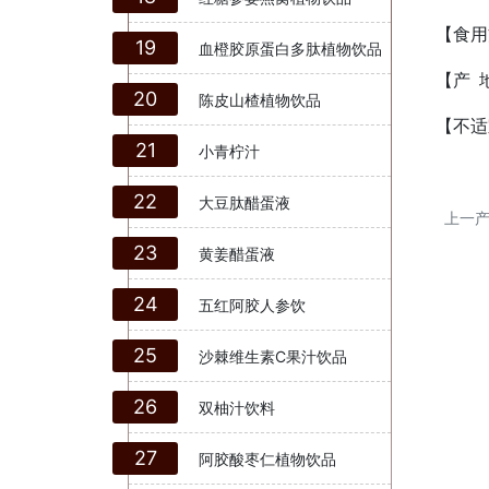
【食用
19
血橙胶原蛋白多肽植物饮品
【产 
20
陈皮山楂植物饮品
【不适
21
小青柠汁
22
大豆肽醋蛋液
上一
23
黄姜醋蛋液
24
五红阿胶人参饮
25
沙棘维生素C果汁饮品
26
双柚汁饮料
27
阿胶酸枣仁植物饮品