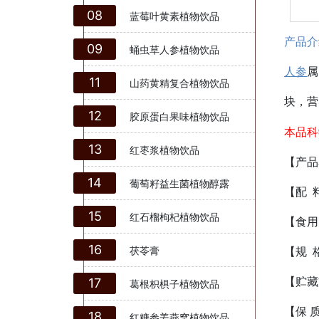
08
蓝莓叶黄素植物饮品
产品介
09
蛹虫草人参植物饮品
人参
属
11
山药黄精复合植物饮品
块，营
12
胶原蛋白果味植物饮品
本品科
13
红枣浆植物饮品
【产品
14
葡萄籽益生菌植物醇露
【配 
15
红石榴枸杞植物饮品
【食用
16
茯苓膏
【规 格
【贮藏
17
葛根枳椇子植物饮品
【保 
18
红糖参姜燕窝植物饮品