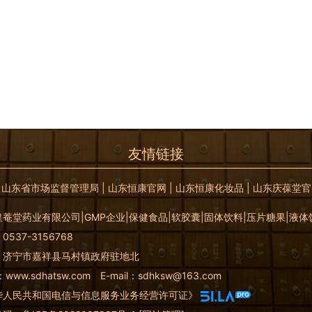
友情链接
|
山东省市场监督管理局
|
山东恒康官网
|
山东恒康化妆品
|
山东庆葆堂官
菴堂药业有限公司|GMP企业|保健食品|软胶囊|固体饮料|压片糖果|液
537-3156768
：济宁市嘉祥县马村镇政府驻地北
：
www.sdhatsw.com
E-mail：sdhksw@163.com
华人民共和国电信与信息服务业务经营许可证》