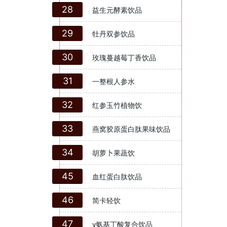
28
益生元酵素饮品
29
牡丹双参饮品
30
玫瑰蔓越莓丁香饮品
31
一整根人参水
32
红参玉竹植物饮
33
燕窝胶原蛋白肽果味饮品
34
胡萝卜果蔬饮
45
血红蛋白肽饮品
46
简卡轻饮
47
γ氨基丁酸复合饮品