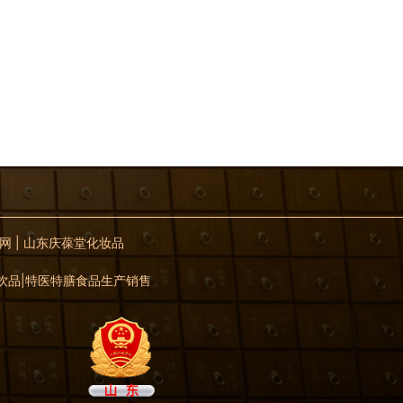
网
|
山东庆葆堂化妆品
体饮品|特医特膳食品生产销售