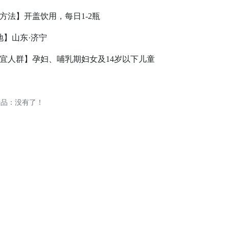
方法】开盖饮用，每日1-2瓶
地】山东·济宁
宜人群】孕妇、哺乳期妇女及14岁以下儿童
产品：没有了！