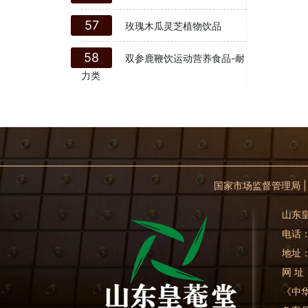
57
玫瑰木瓜灵芝植物饮品
58
双参鹿鞭饮运动营养食品-耐
力类
国家市场监督管理局
山东皇
电话：0
地址
网 址
《中